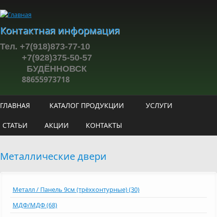
Перейти к основному содержанию
Контактная информация
Тел. +7(918)873-77-10
+7(928)375-50-57
БУДЁННОВСК
88655973718
ГЛАВНАЯ
КАТАЛОГ ПРОДУКЦИИ
УСЛУГИ
СТАТЬИ
АКЦИИ
КОНТАКТЫ
Металлические двери
Металл / Панель 9см (трёхконтурные) (30)
МДФ/МДФ (68)