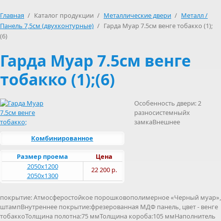
Главная
/
Каталог продукции
/
Металлические двери
/
Металл /
Панель 7,5см (двухконтурные)
/
Гарда Муар 7.5см венге тобакко (1);
(6)
Гарда Муар 7.5см венге
тобакко (1);(6)
Особенность двери: 2
разносистемныйх
замкаВнешнее
Комбинированное
Размер проема
Цена
2050х1200
22 200 р.
2050х1300
покрытие: Атмосферостойкое порошковополимерное «Черный муар»,
штампВнутреннее покрытие:фрезерованная МДФ панель, цвет - венге
тобаккоТолщина полотна:75 ммТолщина короба:105 ммНаполнитель