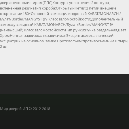
двери:пенополистирол (ППС)Контуры уплотнения:2 контура,
вспененная резинаТип короба:ОткрытыйПетли:2 петли внешние
открывание 180*Основной замок:цилиндровый KARAT/MONARCH /
Булат/Border/MANGYST (IV класс взломостойкости)Дополнительный
замок:сувальдный KARAT/MONARCH/Булат/Border/MANGYST IV
(наивысший) класс взломостойкостиТип ручки:Ручка раздельная,цвет
ХромНочная задвижка: независимаяЭксцентик:металлический
эксцентрик на основном замке Противосъем:противосъемные штыри,
2 шт
Мир дверей ИП © 2012-2018