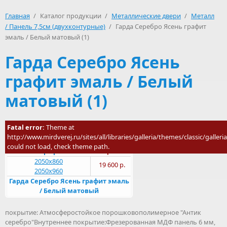
Главная
/
Каталог продукции
/
Металлические двери
/
Металл
/ Панель 7,5см (двухконтурные)
/
Гарда Серебро Ясень графит
эмаль / Белый матовый (1)
Гарда Серебро Ясень
графит эмаль / Белый
матовый (1)
Особенность двери: 2
Fatal error:
Theme at
Молоток/МДФ
разносистемных
http://www.mirdverej.ru/sites/all/libraries/galleria/themes/classic/galleria.
замка Внешнее
could not load, check theme path.
Размер проема
Цена
2050х860
19 600 р.
2050х960
Гарда Серебро Ясень графит эмаль
/ Белый матовый
покрытие: Атмосферостойкое порошковополимерное "Антик
серебро"Внутреннее покрытие:Фрезерованная МДФ панель 6 мм,