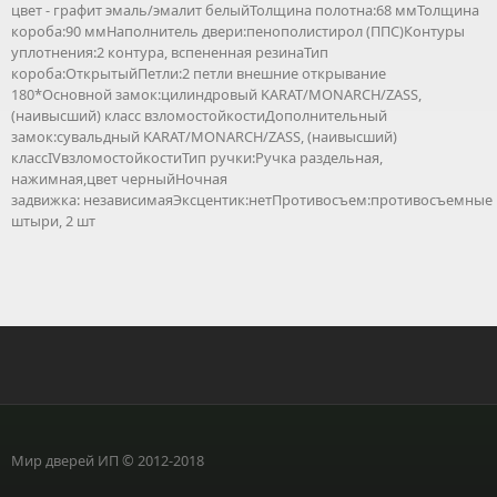
цвет - графит эмаль/эмалит белыйТолщина полотна:68 ммТолщина
короба:90 ммНаполнитель двери:пенополистирол (ППС)Контуры
уплотнения:2 контура, вспененная резинаТип
короба:ОткрытыйПетли:2 петли внешние открывание
180*Основной замок:цилиндровый KARAT/MONARCH/ZASS,
(наивысший) класс взломостойкостиДополнительный
замок:сувальдный KARAT/MONARCH/ZASS, (наивысший)
классIVвзломостойкостиТип ручки:Ручка раздельная,
нажимная,цвет черныйНочная
задвижка: независимаяЭксцентик:нетПротивосъем:противосъемные
штыри, 2 шт
Мир дверей ИП © 2012-2018