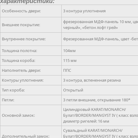
характеристики:
Особенность двери:
3 контура уплотнения
фрезерованная МДФ-панель 10 мм, цве
Внешнее покрытие:
черный», «бетон лофт грей»
Внутреннее покрытие:
Фрезерованная МДФ-панель, цвет -бе
Толщина полотна:
104мм
Толщина короба:
115 мм
Наполнитель двери:
ППС
Контуры уплотнения:
3 контура, вспененная резина
Тип короба:
Открытый
Петли:
3 петли внешние, открывание 180*
Цилиндровый KARAT/MONARCH/
Основной замок:
Булат/BORDER/MANGYST IV ( класс взл
диаметр ригелей: 16 мм
Сувальдный KARAT/MONARCH/
Дополнительный замок:
Булат/BORDER/MANGYST IV ( класс взл