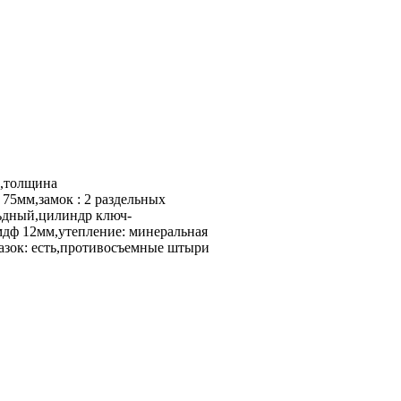
й,толщина
 75мм,замок : 2 раздельных
ьдный,цилиндр ключ-
 мдф 12мм,утепление: минеральная
лазок: есть,противосъемные штыри