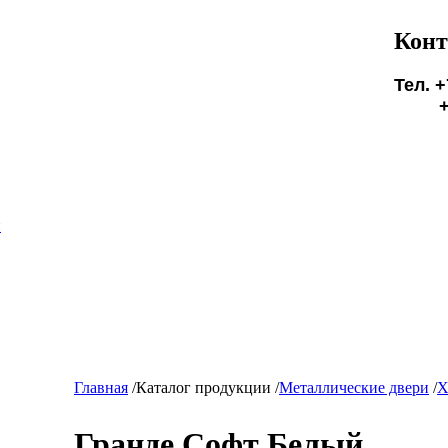
Конт
Тел. +
+7(9
БУД
и
Главная
/
Каталог продукции
/
Металлические двери
/
Х
Гранде Софт Белый