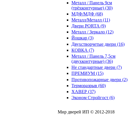
Металл / Панель 9см
(трёхконтурные) (30)
МДФ/МДФ (68)
Металл/Металл (11)
Двери PORTA (9)
Металл / Зеркало (12)
Йошкар (3)
Двухстворчетые двери (16)
КОВКА (7)
Металл / Панель 7,5см
(двухконтурные) (36)
Не стандартные двери (7)
ПРЕМИУМ (15)
Противопожарные двери (2)
Терморазрыв (60)
ХАВЕР (37)
Эконом Стройгост (6)
Мир дверей ИП © 2012-2018