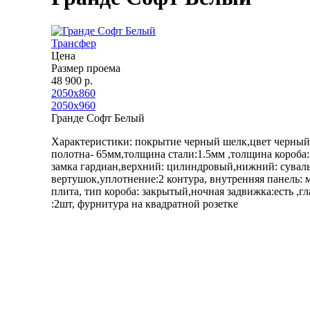
Трансфер
Цена
Размер проема
48 900 р.
2050х860
2050х960
Гранде Софт Белый
Характеристики: покрытие черный шелк,цвет черны
полотна- 65мм,толщина стали:1.5мм ,толщина короба:
замка гардиан,верхний: цилиндровый,нижний: сувал
вертушок,уплотнение:2 контура, внутренняя панель:
плита, тип короба: закрытый,ночная задвижка:есть ,г
:2шт, фурнитура на квадратной розетке