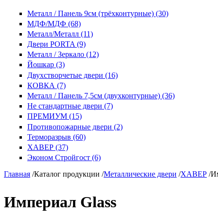
Металл / Панель 9см (трёхконтурные) (30)
МДФ/МДФ (68)
Металл/Металл (11)
Двери PORTA (9)
Металл / Зеркало (12)
Йошкар (3)
Двухстворчетые двери (16)
КОВКА (7)
Металл / Панель 7,5см (двухконтурные) (36)
Не стандартные двери (7)
ПРЕМИУМ (15)
Противопожарные двери (2)
Терморазрыв (60)
ХАВЕР (37)
Эконом Стройгост (6)
Главная
/
Каталог продукции
/
Металлические двери
/
ХАВЕР
/
И
Империал Glass