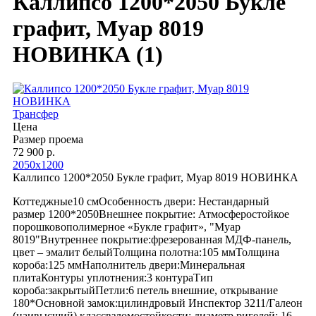
Каллипсо 1200*2050 Букле
графит, Муар 8019
НОВИНКА (1)
Трансфер
Цена
Размер проема
72 900 р.
2050х1200
Каллипсо 1200*2050 Букле графит, Муар 8019 НОВИНКА
Коттеджные10 смОсобенность двери: Нестандарный
размер 1200*2050Внешнее покрытие: Атмосферостойкое
порошковополимерное «Букле графит», "Муар
8019"Внутреннее покрытие:фрезерованная МДФ-панель,
цвет – эмалит белыйТолщина полотна:105 ммТолщина
короба:125 ммНаполнитель двери:Минеральная
плитаКонтуры уплотнения:3 контураТип
короба:закрытыйПетли:6 петель внешние, открывание
180*Основной замок:цилиндровый Инспектор 3211/Галеон
(наивысший) классвзломостойкости; диаметр ригелей: 16