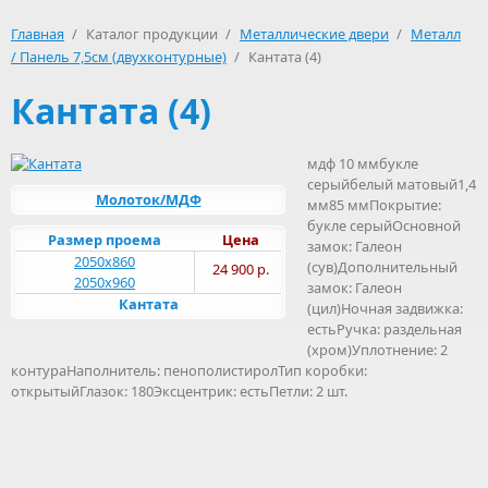
Главная
/
Каталог продукции
/
Металлические двери
/
Металл
/ Панель 7,5см (двухконтурные)
/
Кантата (4)
Кантата (4)
мдф 10 ммбукле
серыйбелый матовый1,4
Молоток/МДФ
мм85 ммПокрытие:
букле серыйОсновной
Размер проема
Цена
замок: Галеон
2050х860
(сув)Дополнительный
24 900 р.
2050х960
замок: Галеон
Кантата
(цил)Ночная задвижка:
естьРучка: раздельная
(хром)Уплотнение: 2
контураНаполнитель: пенополистиролТип коробки:
открытыйГлазок: 180Эксцентрик: естьПетли: 2 шт.