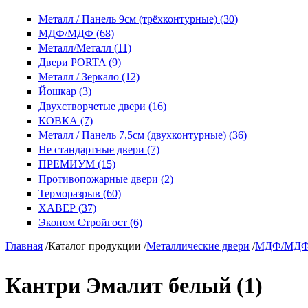
Металл / Панель 9см (трёхконтурные) (30)
МДФ/МДФ (68)
Металл/Металл (11)
Двери PORTA (9)
Металл / Зеркало (12)
Йошкар (3)
Двухстворчетые двери (16)
КОВКА (7)
Металл / Панель 7,5см (двухконтурные) (36)
Не стандартные двери (7)
ПРЕМИУМ (15)
Противопожарные двери (2)
Терморазрыв (60)
ХАВЕР (37)
Эконом Стройгост (6)
Главная
/
Каталог продукции
/
Металлические двери
/
МДФ/МД
Кантри Эмалит белый (1)