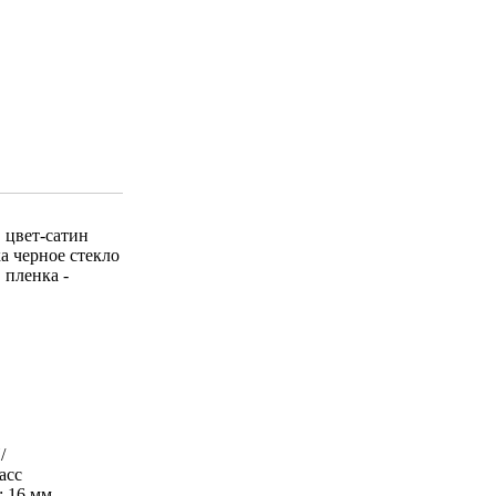
 цвет-сатин
а черное стекло
 пленка -
/
асс
: 16 мм