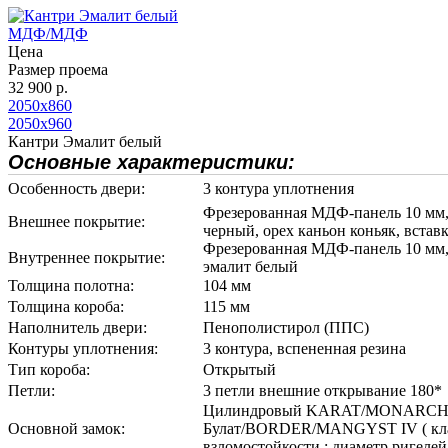
МДФ/МДФ
Цена
Размер проема
32 900 р.
2050х860
2050х960
Кантри Эмалит белый
Основные характеристики:
Особенность двери:
3 контура уплотнения
Фрезерованная МДФ-панель 10 мм,
Внешнее покрытие:
черный, орех каньон коньяк, вставк
Фрезерованная МДФ-панель 10 мм,
Внутреннее покрытие:
эмалит белый
Толщина полотна:
104 мм
Толщина короба:
115 мм
Наполнитель двери:
Пенополистирол (ППС)
Контуры уплотнения:
3 контура, вспененная резина
Тип короба:
Открытый
Петли:
3 петли внешние открывание 180*
Цилиндровый KARAT/MONARCH
Основной замок:
Булат/BORDER/MANGYST IV ( кл
взломостойкости ; диаметр ригелей