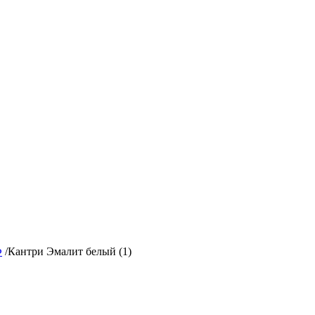
Ф
/
Кантри Эмалит белый (1)