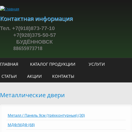
Перейти к основному содержанию
Контактная информация
Тел. +7(918)873-77-10
+7(928)375-50-57
БУДЁННОВСК
88655973718
ГЛАВНАЯ
КАТАЛОГ ПРОДУКЦИИ
УСЛУГИ
СТАТЬИ
АКЦИИ
КОНТАКТЫ
Металлические двери
Металл / Панель 9см (трёхконтурные) (30)
МДФ/МДФ (68)