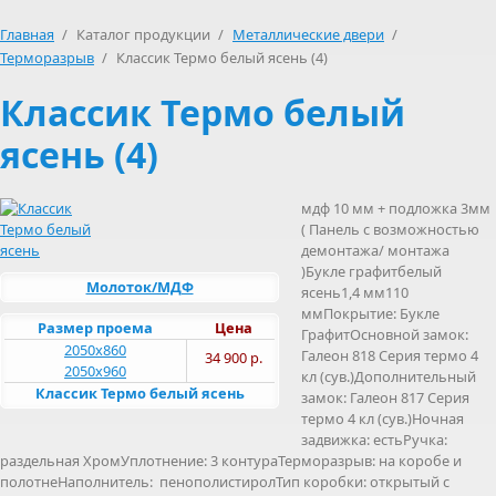
Главная
/
Каталог продукции
/
Металлические двери
/
Терморазрыв
/
Классик Термо белый ясень (4)
Классик Термо белый
ясень (4)
мдф 10 мм + подложка 3мм
( Панель с возможностью
демонтажа/ монтажа
)Букле графитбелый
Молоток/МДФ
ясень1,4 мм110
ммПокрытие: Букле
Размер проема
Цена
ГрафитОсновной замок:
2050х860
Галеон 818 Серия термо 4
34 900 р.
2050х960
кл (сув.)Дополнительный
Классик Термо белый ясень
замок: Галеон 817 Серия
термо 4 кл (сув.)Ночная
задвижка: естьРучка:
раздельная ХромУплотнение: 3 контураТерморазрыв: на коробе и
полотнеНаполнитель: пенополистиролТип коробки: открытый c