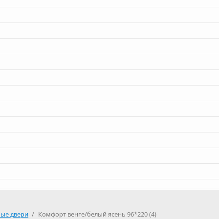
ные двери
/
Комфорт венге/белый ясень 96*220 (4)