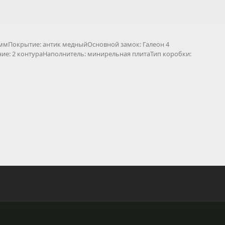
Покрытие: антик медныйОсновной замок: Галеон 4
ние: 2 контураНаполнитель: минирельная плитаТип коробки: