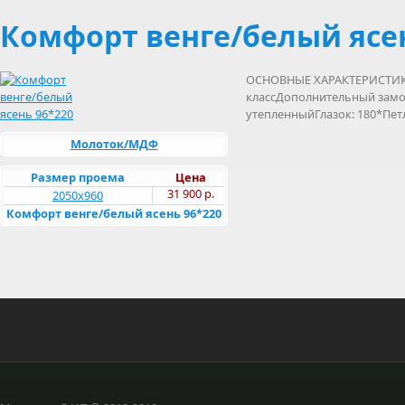
Комфорт венге/белый ясень
ОСНОВНЫЕ ХАРАКТЕРИСТИКИ
классДополнительный замок
утепленныйГлазок: 180*Пет
Молоток/МДФ
Размер проема
Цена
31 900 р.
2050х960
Комфорт венге/белый ясень 96*220