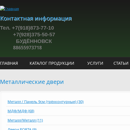
Перейти к основному содержанию
Контактная информация
Тел. +7(918)873-77-10
+7(928)375-50-57
БУДЁННОВСК
88655973718
ГЛАВНАЯ
КАТАЛОГ ПРОДУКЦИИ
УСЛУГИ
СТАТЬИ
Металлические двери
Металл / Панель 9см (трёхконтурные) (30)
МДФ/МДФ (68)
Металл/Металл (11)
Двери PORTA (9)