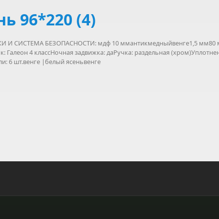
 96*220 (4)
 И СИСТЕМА БЕЗОПАСНОСТИ: мдф 10 ммантикмедныйвенге1,5 мм80 мм
: Галеон 4 классНочная задвижка: даРучка: раздельная (хром)Уплотне
ли: 6 шт.венге |белый ясеньвенге