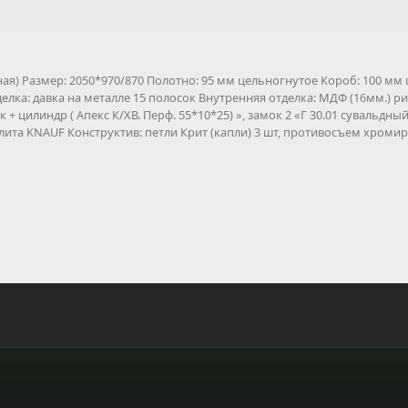
ая) Размер: 2050*970/870 Полотно: 95 мм цельногнутое Короб: 100 мм 
ка: давка на металле 15 полосок Внутренняя отделка: МДФ (16мм.) рис.
к + цилиндр ( Апекс К/ХВ. Перф. 55*10*25) », замок 2 «Г 30.01 сувальдны
лита KNAUF Конструктив: петли Крит (капли) 3 шт, противосъем хроми