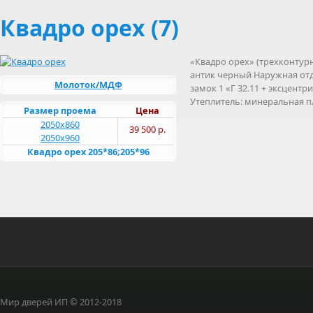
Квадро орех (7)
«Квадро орех» (трехконтурн
антик черный Наружная отдел
Молоток/МДФ
замок 1 «Г 32.11 + эксцентри
Утеплитель: минеральная п
Размер проема
Цена
2050х860
39 500 р.
2050х960
Квадро орех 205*86;205*96
Мир дверей ИП © 2012-2018