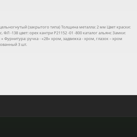
цельногнутый (закрытого типа) Толщина металла: 2 мм Цвет краски:
 ФЛ -138 цвет: орех кантри P21152 -01 -800 каталог альянс Замки:
й » Фурнитура: ручка - «28» хром, задвижка - хром, глазок – хром
рованный 3 шт.