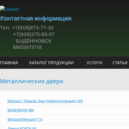
Перейти к основному содержанию
Контактная информация
Тел. +7(918)873-77-10
+7(928)375-50-57
БУДЁННОВСК
88655973718
ГЛАВНАЯ
КАТАЛОГ ПРОДУКЦИИ
УСЛУГИ
СТАТЬИ
Металлические двери
Металл / Панель 9см (трёхконтурные) (30)
МДФ/МДФ (68)
Металл/Металл (11)
Двери PORTA (9)