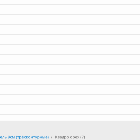
нель 9см (трёхконтурные)
/
Квадро орех (7)