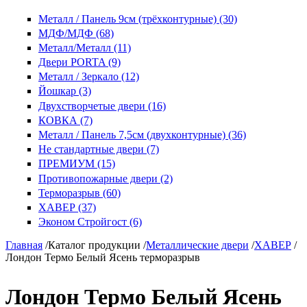
Металл / Панель 9см (трёхконтурные) (30)
МДФ/МДФ (68)
Металл/Металл (11)
Двери PORTA (9)
Металл / Зеркало (12)
Йошкар (3)
Двухстворчетые двери (16)
КОВКА (7)
Металл / Панель 7,5см (двухконтурные) (36)
Не стандартные двери (7)
ПРЕМИУМ (15)
Противопожарные двери (2)
Терморазрыв (60)
ХАВЕР (37)
Эконом Стройгост (6)
Главная
/
Каталог продукции
/
Металлические двери
/
ХАВЕР
/
Лондон Термо Белый Ясень терморазрыв
Лондон Термо Белый Ясень