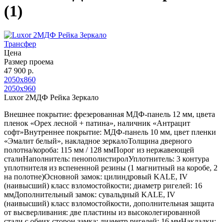
(1)
Трансфер
Цена
Размер проема
47 900 р.
2050х860
2050х960
Luxor 2МДФ Рейка Зеркало
Внешнее покрытие: фрезерованная МДФ-панель 12 мм, цвета
пленок «Орех лесной + патина», наличник «Антрацит
софт»Внутреннее покрытие: МДФ-панель 10 мм, цвет пленки
«Эмалит белый», накладное зеркалоТолщина дверного
полотна/короба: 115 мм / 128 ммПорог из нержавеющей
сталиНаполнитель: пенополистиролУплотнитель: 3 контура
уплотнителя из вспененной резины (1 магнитный на коробе, 2
на полотне)Основной замок: цилиндровый KALE, IV
(наивысший) класс взломостойкости; диаметр ригелей: 16
ммДополнительный замок: сувальдный KALE, IV
(наивысший) класс взломостойкости, дополнительная защита
от высверливания: две пластины из высоколегированной
стали с обеих сторон замка; диаметр ригелей: 16 ммНакладки: