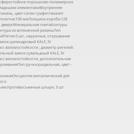
осферостойкое порошково-полимерное
акладными элементамиВнутреннее
анель, цвет-сатин графит/эмалит
олотна:100 ммТолщина короба:128
 двери:Минеральная плитаКонтуры
онтура из вспененной резиныТип
йПетли:3 шт., наружные, открывание
амок:цилиндровый KALE, IV
сс взломостойкости ; диаметр ригелей:
льный замок:сувальдный KALE, IV
асс взломостойкости, дополнительная
рливанияТип ручки:раздельная, цвет -
висимаяЭксцентик:металлический для
ного
ъем:противосъемные штыри, 3 шт