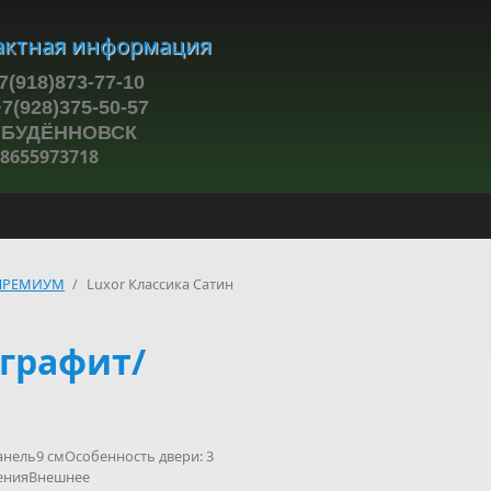
актная информация
7(918)873-77-10
28)375-50-57
ЁННОВСК
8655973718
ПРЕМИУМ
/
Luxor Классика Сатин
 графит/
анель9 смОсобенность двери: 3
ненияВнешнее