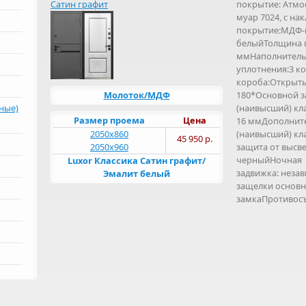
покрытие: Атм
муар 7024, с н
покрытие:МДФ-п
белыйТолщина п
ммНаполнитель
уплотнения:3 к
короба:Открыты
Молоток/МДФ
180*Основной з
рные)
(наивысший) кла
Размер проема
Цена
16 ммДополните
2050х860
(наивысший) кл
45 950 р.
2050х960
защита от высве
черныйНочная
Luxor Классика Сатин графит/
задвижка: неза
Эмалит белый
защелки основ
замкаПротивос