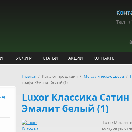
Конт
Тел. +
+7(9
БУД
8
ИИ
УСЛУГИ
СТАТЬИ
АКЦИИ
КОНТАКТЫ
Главная
/
Каталог продукции
/
Металлические двери
/
графит/Эмалит белый (1)
Luxor Классика Сатин
ые)
Эмалит белый (1)
Luxor Металл п
контура уплот