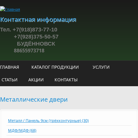
Перейти к основному содержанию
Контактная информация
Тел. +7(918)873-77-10
+7(928)375-50-57
БУДЁННОВСК
88655973718
ГЛАВНАЯ
КАТАЛОГ ПРОДУКЦИИ
УСЛУГИ
СТАТЬИ
АКЦИИ
КОНТАКТЫ
Металлические двери
Металл / Панель 9см (трёхконтурные) (30)
МДФ/МДФ (68)