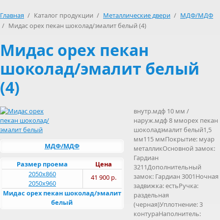
Главная
/
Каталог продукции
/
Металлические двери
/
МДФ/МДФ
/
Мидас орех пекан шоколад/эмалит белый (4)
Мидас орех пекан
шоколад/эмалит белый
(4)
внутр.мдф 10 мм /
наруж.мдф 8 мморех пекан
шоколадэмалит белый1,5
мм115 ммПокрытие: муар
МДФ/МДФ
металликОсновной замок:
Гардиан
Размер проема
Цена
3211Дополнительный
2050х860
замок: Гардиан 3001Ночная
41 900 р.
2050х960
задвижка: естьРучка:
Мидас орех пекан шоколад/эмалит
раздельная
белый
(черная)Уплотнение: 3
контураНаполнитель: