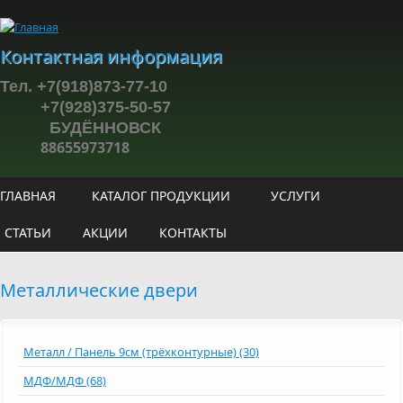
Перейти к основному содержанию
Контактная информация
Тел. +7(918)873-77-10
+7(928)375-50-57
БУДЁННОВСК
88655973718
ГЛАВНАЯ
КАТАЛОГ ПРОДУКЦИИ
УСЛУГИ
СТАТЬИ
АКЦИИ
КОНТАКТЫ
Металлические двери
Металл / Панель 9см (трёхконтурные) (30)
МДФ/МДФ (68)