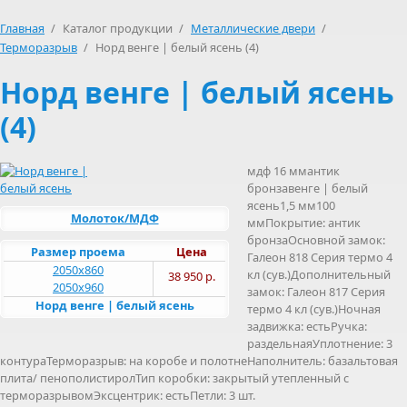
Главная
/
Каталог продукции
/
Металлические двери
/
Терморазрыв
/
Норд венге | белый ясень (4)
Норд венге | белый ясень
(4)
мдф 16 ммантик
бронзавенге | белый
ясень1,5 мм100
Молоток/МДФ
ммПокрытие: антик
бронзаОсновной замок:
Размер проема
Цена
Галеон 818 Серия термо 4
2050х860
кл (сув.)Дополнительный
38 950 р.
2050х960
замок: Галеон 817 Серия
Норд венге | белый ясень
термо 4 кл (сув.)Ночная
задвижка: естьРучка:
раздельнаяУплотнение: 3
контураТерморазрыв: на коробе и полотнеНаполнитель: базальтовая
плита/ пенополистиролТип коробки: закрытый утепленный c
терморазрывомЭксцентрик: естьПетли: 3 шт.