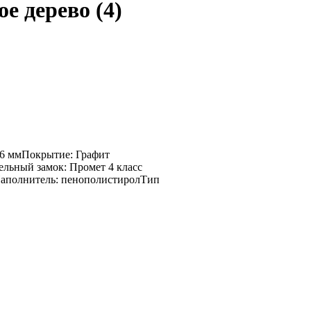
е дерево (4)
66 ммПокрытие: Графит
ельный замок: Промет 4 класс
аНаполнитель: пенополистиролТип