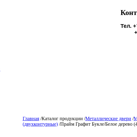
Конт
Тел. +
+7(9
БУД
и
Главная
/
Каталог продукции
/
Металлические двери
/
М
(двухконтурные)
/
Прайм Графит Букле/Белое дерево (4