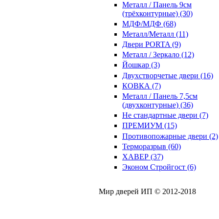
Металл / Панель 9см
(трёхконтурные) (30)
МДФ/МДФ (68)
Металл/Металл (11)
Двери PORTA (9)
Металл / Зеркало (12)
Йошкар (3)
Двухстворчетые двери (16)
КОВКА (7)
Металл / Панель 7,5см
(двухконтурные) (36)
Не стандартные двери (7)
ПРЕМИУМ (15)
Противопожарные двери (2)
Терморазрыв (60)
ХАВЕР (37)
Эконом Стройгост (6)
Мир дверей ИП © 2012-2018