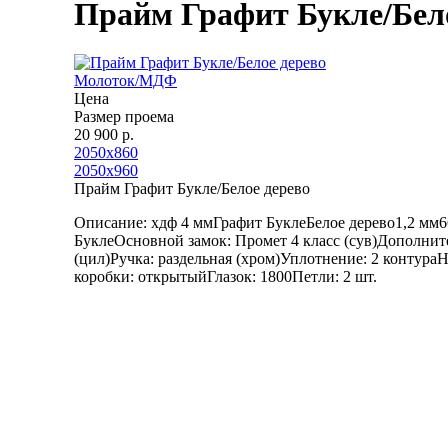
Прайм Графит Букле/Бело
Молоток/МДФ
Цена
Размер проема
20 900 р.
2050х860
2050х960
Прайм Графит Букле/Белое дерево
Описание: хдф 4 ммГрафит БуклеБелое дерево1,2 мм
БуклеОсновной замок: Промет 4 класс (сув)Дополнит
(цил)Ручка: раздельная (хром)Уплотнение: 2 контур
коробки: открытыйГлазок: 1800Петли: 2 шт.