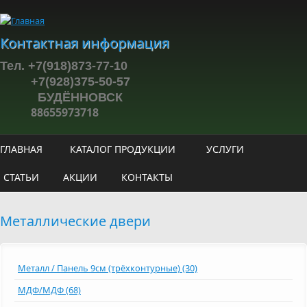
Перейти к основному содержанию
Контактная информация
Тел. +7(918)873-77-10
+7(928)375-50-57
БУДЁННОВСК
88655973718
ГЛАВНАЯ
КАТАЛОГ ПРОДУКЦИИ
УСЛУГИ
СТАТЬИ
АКЦИИ
КОНТАКТЫ
Металлические двери
Металл / Панель 9см (трёхконтурные) (30)
МДФ/МДФ (68)