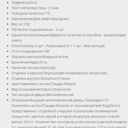
Задвижка:Есть
Лист металла:Сталь 1,5 мм
Толщина полотна:115
Назначение:Для квартиры;дома
Вес, кг:102
Петли:На подшипниках - 3 шт.
Шумотеплоизоляция:Дверное полотно и коробка - Базальтовая
плита
Уплотнитель:2 шт - Резиновый D + 1 шт - Магнитный
Угол открывания:180
Окраска металла:Медный антик
Броненакладка:Есть
Наличие эксцентрика:Да
Отделка снаружи:Порошково-полимерное покрытие.
Отделка внутри:Экошпон-Стекло
Цвет:Хамелеон антик/Сандал белый
Вид открывания:Одностворчатая
Тип входной двери:Металлическая
Описание:Входная металлическая дверь Президент Х7
(Хамелеон антик/Сандал белый) от производителя RegiDoors
представлена с отделкой снаружи порошково-полимерное
покрытие. цветом серый и отделкой внутри экошпон-стекло
весом 102 кг. Количество контуров уплотнения в данной модели
3 с шумоизоляцией 35 дБ при толщине полотна 115 и толщиной