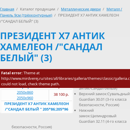
Главная
/
Каталог продукции
/
Металлические двери
/
Металл /
Панель 9см (трёхконтурные)
/
ПРЕЗИДЕНТ Х7 АНТИК ХАМЕЛЕОН
/"САНДАЛ БЕЛЫЙ" (3)
ПРЕЗИДЕНТ Х7 АНТИК
ХАМЕЛЕОН /"САНДАЛ
БЕЛЫЙ" (3)
Наименование:Входная
Fatal error:
Theme at
Молоток/МДФ
металлическая дверь
http://www.mirdverej.ru/sites/all/libraries/galleria/themes/classic/galleria.c
Президент Х7 (Хамелеон
could not load, check theme path.
Размер проема
Цена
антик/Сандал белый)
2050х860
Верхний замок:Сувальдный
38 100 р.
2050х960
Guardian 30.01 (3-го класса
ПРЕЗИДЕНТ Х7 АНТИК ХАМЕЛЕОН
безопасности, Россия)
/"САНДАЛ БЕЛЫЙ " 205*86;205*96
Нижний
замок:Цилиндровый
Guardian 32.11 (4-го класса
безопасности, Россия)