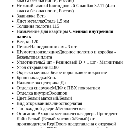
класса безопасности, Россия)
Нижний замок:Цилиндровый Guardian 32.11 (4-го
класса безопасности, Россия)
Задвижка:Есть
Лист металла:Сталь 1,5 мм
Толщина полотна:115
Назначение:Для квартиры
Сменная внутренняя
панель
Вес, кг:120
Петли:На подшипниках - 3 шт.
Шумотеплоизоляция:Дверное полотно и коробка -
Базальтовая плита
Уплотнитель:2 шт - Резиновый D + 1 шт - Магнитный
Угол открывания:180
Окраска металла:Белое порошковое покрытие
Броненакладка:Есть
Наличие эксцентрика:Да
Отделка снаружи:МДФ с ПВХ покрытием
Отделка внутри:Экошпон
Цвет:Белый матовый/Белый
Вид открывания:Одностворчатая
Тип входной двери:Металлическая
Описание:Входная металлическая дверь Президент
Лайн Белый (Белый матовый/Белый) от
производителя RegiDoors представлена с отделкой