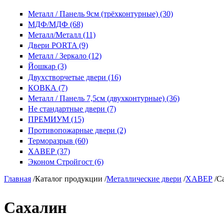
Металл / Панель 9см (трёхконтурные) (30)
МДФ/МДФ (68)
Металл/Металл (11)
Двери PORTA (9)
Металл / Зеркало (12)
Йошкар (3)
Двухстворчетые двери (16)
КОВКА (7)
Металл / Панель 7,5см (двухконтурные) (36)
Не стандартные двери (7)
ПРЕМИУМ (15)
Противопожарные двери (2)
Терморазрыв (60)
ХАВЕР (37)
Эконом Стройгост (6)
Главная
/
Каталог продукции
/
Металлические двери
/
ХАВЕР
/
С
Сахалин