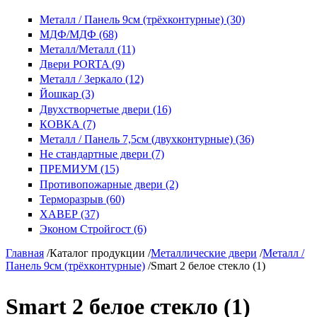
Металл / Панель 9см (трёхконтурные) (30)
МДФ/МДФ (68)
Металл/Металл (11)
Двери PORTA (9)
Металл / Зеркало (12)
Йошкар (3)
Двухстворчетые двери (16)
КОВКА (7)
Металл / Панель 7,5см (двухконтурные) (36)
Не стандартные двери (7)
ПРЕМИУМ (15)
Противопожарные двери (2)
Терморазрыв (60)
ХАВЕР (37)
Эконом Стройгост (6)
Главная
/
Каталог продукции
/
Металлические двери
/
Металл /
Панель 9см (трёхконтурные)
/
Smart 2 белое стекло (1)
Smart 2 белое стекло (1)