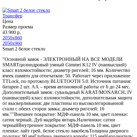
Трансфер
Цена
Размер проема
43 900 р.
2050х860
2050х960
Smart 2 белое стекло
"Основной замок - ЭЛЕКТРОННЫЙ НА ВСЕ МОДЕЛИ
SMARTцилиндровый умный Gimmei K12 IV (наивысший)
класс взломостойкости; диаметр ригелей: 16 мм. Количество
ячеек памяти для отпечатков: 50. Работает через приложение
TTLock, по протоколу BLUETOOTH 5.0. Источник питания:
батареи 2 шт. АА – время автономной работы от 6 до 24 мес.
Дополнительный замок: сувальдный KARAT/MONARCH, IV
(наивысший) класс взломостойкости, дополнительная защита
от высверливания: две пластины из высоколегированной
стали с обеих сторон замка; диаметр ригелей: 16
мм.""Внешнее покрытие: МДФ-панель 10 мм, цвет пленки:
сатин черный, Дуб мадейра янтарь.Наличники: сатин
черныйВнутреннее покрытие: МДФ-панель 10 мм, цвет
пленки: лайт грей, белое стекло лакобельТолщина дверного
полотна: 90 ммГлубина дверного короба: 115 ммНаполнитель: