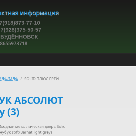
актная информация
7(918)873-77-10
28)375-50-57
ЁННОВСК
8655973718
МДФ/МДФ
/
SOLID ПЛЮС ГРЕЙ
БУК АБСОЛЮТ
y (3)
ходная металлическая дверь Solid
нубук soft/Barhat light grey)