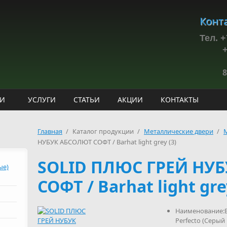
Конт
Тел. +
+7(9
БУД
8
ИИ
УСЛУГИ
СТАТЬИ
АКЦИИ
КОНТАКТЫ
Главная
/
Каталог продукции
/
Металлические двери
/
НУБУК АБСОЛЮТ СОФТ / Barhat light grey (3)
SOLID ПЛЮС ГРЕЙ НУ
ые)
СОФТ / Barhat light gre
Наименование:В
Perfecto (Cерый 