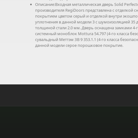
Описание:Входная металлическая дверь Solid Perfecto 
производителя RegiDoors представлена с отделкой
покрытием цветом серый и отделкой внутри экошпон
уплотнения в данной модели 3 с шумоизоляцией 35 
толщиной стали 2.0 мм. Дверь оснащена замками 4-г
системный моноблок Mottura 54.797 (4-го класса бе
сувальдный Меттэм ЗВ 9 353.1.1 (4-го класса безопасн
данной модели серое порошковое покрытие.