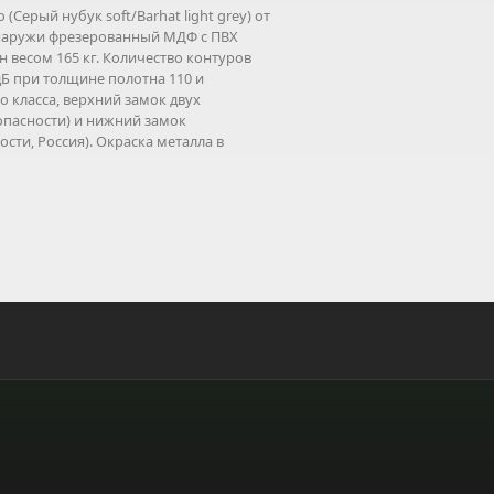
(Cерый нубук soft/Barhat light grey) от
 снаружи фрезерованный МДФ с ПВХ
 весом 165 кг. Количество контуров
дБ при толщине полотна 110 и
о класса, верхний замок двух
зопасности) и нижний замок
ости, Россия). Окраска металла в