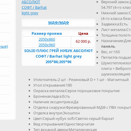
Верхний замок:
54.797 (4-го кла
Нижний замок:С
(4-го класса без
МДФ/МДФ
Задвижка:Есть
Лист металла:Ст
Размер проема
Цена
Толщина полотн
2050х860
Назначение:Для
62 000 р.
2050х960
рные)
панель
SOLID ПЛЮС ГРЕЙ НУБУК АБСОЛЮТ
Вес, кг:165
СОФТ / Barhat light grey
Петли:На подшип
205*86;205*96
Шумотеплоизоля
плита + Виброп
шумоизоляция)
Уплотнитель:2 шт - Резиновый D + 1 шт - Магнитный
Угол открывания:180
Окраска металла:Серое порошковое покрытие
Броненакладка:Есть
Наличие эксцентрика:Да
Отделка снаружи:Фрезерованный МДФ с ПВХ покры
Отделка внутри:Экошпон
Цвет:Cерый нубук soft/Светло-серый бархат
Вид открывания:Одностворчатая
Тип входной двери:Металлическая