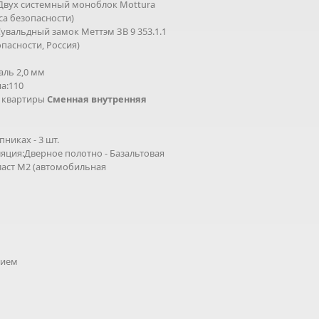
Двух системный моноблок Mottura
сса безопасности)
увальдный замок Меттэм ЗВ 9 353.1.1
опасности, Россия)
аль 2,0 мм
а:110
 квартиры
Сменная внутренняя
никах - 3 шт.
ция:Дверное полотно - Базальтовая
ласт М2 (автомобильная
тием