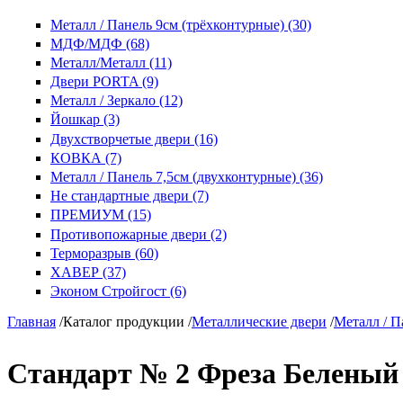
Металл / Панель 9см (трёхконтурные) (30)
МДФ/МДФ (68)
Металл/Металл (11)
Двери PORTA (9)
Металл / Зеркало (12)
Йошкар (3)
Двухстворчетые двери (16)
КОВКА (7)
Металл / Панель 7,5см (двухконтурные) (36)
Не стандартные двери (7)
ПРЕМИУМ (15)
Противопожарные двери (2)
Терморазрыв (60)
ХАВЕР (37)
Эконом Стройгост (6)
Главная
/
Каталог продукции
/
Металлические двери
/
Металл / П
Стандарт № 2 Фреза Беленый 