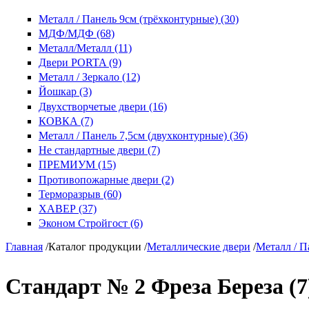
Металл / Панель 9см (трёхконтурные) (30)
МДФ/МДФ (68)
Металл/Металл (11)
Двери PORTA (9)
Металл / Зеркало (12)
Йошкар (3)
Двухстворчетые двери (16)
КОВКА (7)
Металл / Панель 7,5см (двухконтурные) (36)
Не стандартные двери (7)
ПРЕМИУМ (15)
Противопожарные двери (2)
Терморазрыв (60)
ХАВЕР (37)
Эконом Стройгост (6)
Главная
/
Каталог продукции
/
Металлические двери
/
Металл / П
Стандарт № 2 Фреза Береза (7