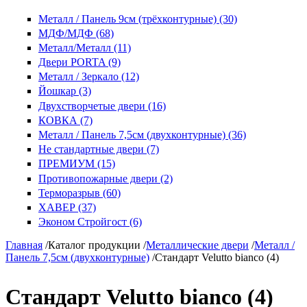
Металл / Панель 9см (трёхконтурные) (30)
МДФ/МДФ (68)
Металл/Металл (11)
Двери PORTA (9)
Металл / Зеркало (12)
Йошкар (3)
Двухстворчетые двери (16)
КОВКА (7)
Металл / Панель 7,5см (двухконтурные) (36)
Не стандартные двери (7)
ПРЕМИУМ (15)
Противопожарные двери (2)
Терморазрыв (60)
ХАВЕР (37)
Эконом Стройгост (6)
Главная
/
Каталог продукции
/
Металлические двери
/
Металл /
Панель 7,5см (двухконтурные)
/
Стандарт Velutto bianco (4)
Стандарт Velutto bianco (4)