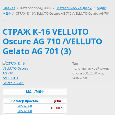
Главная
/
Каталог продукции
/
Металлические двери
/
МДФ/
МДФ
/
СТРАЖ К-16 VELLUTO Oscure AG 710 /VELLUTO Gelato AG 701
(3)
СТРАЖ К-16 VELLUTO
Oscure AG 710 /VELLUTO
Gelato AG 701 (3)
Тип
полотна:глухоеРазмер
блока:860x2050 мм,
960х2050
МДФ/МДФ
Размер проема
Цена
2050х860
37 000 р.
2050х960