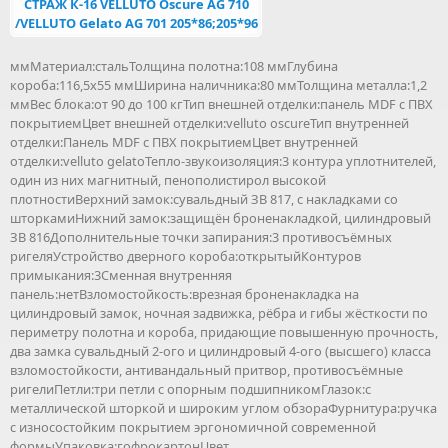
СТРАЖ К-16 VELLUTO Oscure AG 710
/VELLUTO Gelato AG 701 205*86;205*96
ммМатериал:стальТолщина полотна:108 ммГлубина
короба:116,5х55 ммШирина наличника:80 ммТолщина металла:1,2
ммВес блока:от 90 до 100 кгТип внешней отделки:панель MDF с ПВХ
покрытиемЦвет внешней отделки:velluto оscureТип внутренней
отделки:Панель MDF с ПВХ покрытиемЦвет внутренней
отделки:velluto gelatoТепло-звукоизоляция:3 контура уплотнителей,
один из них магнитный, пенополистирол высокой
плотностиВерхний замок:cувальдный ЗВ 817, с накладками со
шторкамиНижний замок:защищён броненакладкой, цилиндровый
ЗВ 816Дополнительные точки запирания:3 противосъёмных
ригеляУстройство дверного короба:открытыйКонтуров
примыкания:3Сменная внутренняя
панель:нетВзломостойкость:врезная броненакладка на
цилиндровый замок, ночная задвижка, рёбра и гибы жёсткости по
периметру полотна и короба, придающие повышенную прочность,
два замка сувальдный 2-ого и цилиндровый 4-ого (высшего) класса
взломостойкости, антивандальный притвор, противосъёмные
ригелиПетли:три петли с опорным подшипникомГлазок:с
металлической шторкой и широким углом обзораФурнитура:ручка
с износостойким покрытием эргономичной современной
формыУпаковка:гофрокартонЦвет