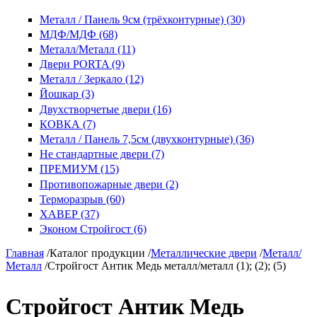
Металл / Панель 9см (трёхконтурные) (30)
МДФ/МДФ (68)
Металл/Металл (11)
Двери PORTA (9)
Металл / Зеркало (12)
Йошкар (3)
Двухстворчетые двери (16)
КОВКА (7)
Металл / Панель 7,5см (двухконтурные) (36)
Не стандартные двери (7)
ПРЕМИУМ (15)
Противопожарные двери (2)
Терморазрыв (60)
ХАВЕР (37)
Эконом Стройгост (6)
Главная
/
Каталог продукции
/
Металлические двери
/
Металл/
Металл
/
Стройгост Антик Медь металл/металл (1); (2); (5)
Стройгост Антик Медь