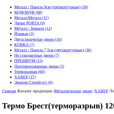
Металл / Панель 9см (трёхконтурные) (30)
МДФ/МДФ (68)
Металл/Металл (11)
Двери PORTA (9)
Металл / Зеркало (12)
Йошкар (3)
Двухстворчетые двери (16)
КОВКА (7)
Металл / Панель 7,5см (двухконтурные) (36)
Не стандартные двери (7)
ПРЕМИУМ (15)
Противопожарные двери (2)
Терморазрыв (60)
ХАВЕР (37)
Эконом Стройгост (6)
Главная
/
Каталог продукции
/
Металлические двери
/
ХАВЕР
/
Т
Термо Брест(терморазрыв) 12