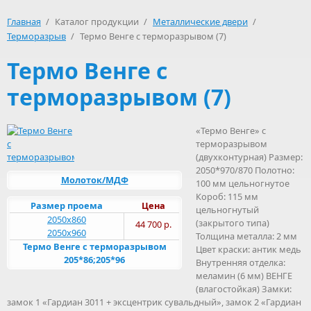
Главная
/
Каталог продукции
/
Металлические двери
/
Терморазрыв
/
Термо Венге с терморазрывом (7)
Термо Венге с
терморазрывом (7)
«Термо Венге» с
терморазрывом
(двухконтурная) Размер:
2050*970/870 Полотно:
Молоток/МДФ
100 мм цельногнутое
Короб: 115 мм
Размер проема
Цена
цельногнутый
2050х860
(закрытого типа)
44 700 р.
2050х960
Толщина металла: 2 мм
Термо Венге с терморазрывом
Цвет краски: антик медь
205*86;205*96
Внутренняя отделка:
меламин (6 мм) ВЕНГЕ
(влагостойкая) Замки:
замок 1 «Гардиан 3011 + эксцентрик сувальдный», замок 2 «Гардиан