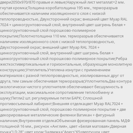
двери2050х970/870 правые и левые;Наружный лист металлаt=2 мм.
гнутая кромка;Толщина коробатолщина 195 мм., терморазрыв
обеспечивается наличием изоляционного слоя с низкой
теплопроводностью, Двухсторонний окрас; внешний цвет Муар RAL
7024 + цинкогрунтовочный слой, внутренний цвет шагрень белая +
цинкогрунтовочный слой порошково-полимерное
покрытие;Полотнотолщина 110 мм. терморазрыв обеспечивается
наличием изоляционного слоя с низкой теплопроводностью,
Двухсторонний окрас; внешний цвет Муар RAL 7024 +
цинкогрунтовочный слой, внутренний цвет шагрень белая +
цинкогрунтовочный слой порошково-полимерное покрытие;Ребра
жесткостивертикальные и горизонтальные, образующие монолитную
конструкцию;УтеплительУтеплена изнутри с применением
материалов с разной теплопроводностью, изолированных друг от
друга, тем самым обеспечивая терморазрыв;УплотнительДва контура
экологически чистого уплотнителя обеспечивают бесшумность в
эксплуатации, максимальное сопротивление теплообмену и
шуму;Петли2 шт. регулируемые петли БАРК; Сплошной
противосъемный лабиринт;Внешняя отделкацвет Муар RAL7024 +
цинкогрунтовочный слой, порошково-полимерное покрытие + две
декорированые металлические филенки Ватикан + фигурный
наличник;Внутренняя отделкаОбъемная фрезерованная панель МДФ
толщиной 16 мм., рисунок «Англия», цвет «Белая матовая»;Дверная
ручка"LD 28" цвет хром;Задвижка"Apecs"65+вертушок цвет