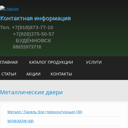
Перейти к основному содержанию
Контактная информация
Тел. +7(918)873-77-10
+7(928)375-50-57
БУДЁННОВСК
88655973718
ГЛАВНАЯ
КАТАЛОГ ПРОДУКЦИИ
УСЛУГИ
СТАТЬИ
АКЦИИ
КОНТАКТЫ
Металлические двери
Металл / Панель 9см (трёхконтурные) (30)
МДФ/МДФ (68)