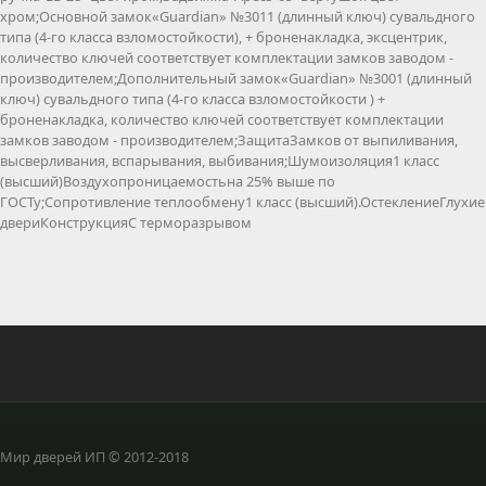
хром;Основной замок«Guardian» №3011 (длинный ключ) сувальдного
типа (4-го класса взломостойкости), + броненакладка, эксцентрик,
количество ключей соответствует комплектации замков заводом -
производителем;Дополнительный замок«Guardian» №3001 (длинный
ключ) сувальдного типа (4-го класса взломостойкости ) +
броненакладка, количество ключей соответствует комплектации
замков заводом - производителем;ЗащитаЗамков от выпиливания,
высверливания, вспарывания, выбивания;Шумоизоляция1 класс
(высший)Воздухопроницаемостьна 25% выше по
ГОСТу;Сопротивление теплообмену1 класс (высший).ОстеклениеГлухие
двериКонструкцияС терморазрывом
Мир дверей ИП © 2012-2018