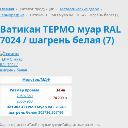
Главная
/
Каталог продукции
/
Металлические двери
/
Терморазрыв
/
Ватикан ТЕРМО муар RAL 7024 / шагрень белая (7)
Ватикан ТЕРМО муар RAL
7024 / шагрень белая (7)
Молоток/МДФ
Размер проема
Цена
2050х860
74 200 р.
2050х960
Ватикан ТЕРМО муар RAL 7024 /
шагрень белая 205*86;205*96
ХарактеристикиТипВходные двериГабаритные размеры