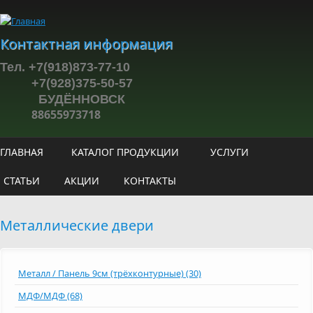
Перейти к основному содержанию
Контактная информация
Тел. +7(918)873-77-10
+7(928)375-50-57
БУДЁННОВСК
88655973718
ГЛАВНАЯ
КАТАЛОГ ПРОДУКЦИИ
УСЛУГИ
СТАТЬИ
АКЦИИ
КОНТАКТЫ
Металлические двери
Металл / Панель 9см (трёхконтурные) (30)
МДФ/МДФ (68)