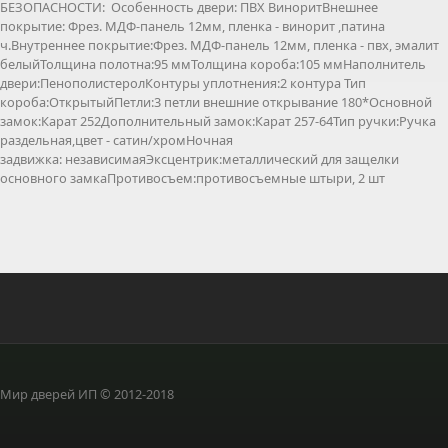
БЕЗОПАСНОСТИ: Особенность двери: ПВХ ВиноритВнешнее
покрытие: Фрез. МДФ-панель 12мм, пленка - винорит ,патина
ч.Внутреннее покрытие:Фрез. МДФ-панель 12мм, пленка - пвх, эмалит
белыйТолщина полотна:95 ммТолщина короба:105 ммНаполнитель
двери:ПенополистеролКонтуры уплотнения:2 контура Тип
короба:ОткрытыйПетли:3 петли внешние открывание 180*Основной
замок:Карат 252Дополнительный замок:Карат 257-64Тип ручки:Ручка
раздельная,цвет - сатин/хромНочная
задвижка: независимаяЭксцентрик:металлический для защелки
основного замкаПротивосъем:противосъемные штыри, 2 шт
Мир дверей ИП © 2012-2018