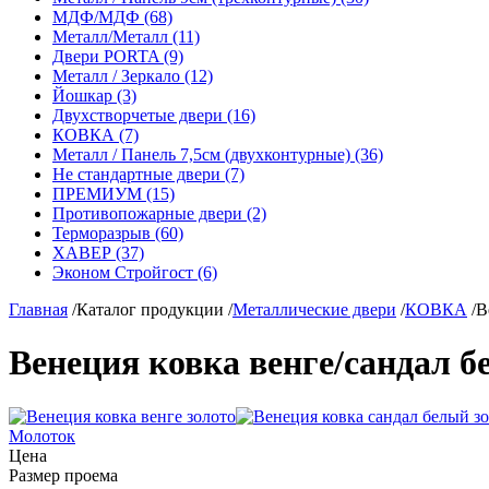
МДФ/МДФ (68)
Металл/Металл (11)
Двери PORTA (9)
Металл / Зеркало (12)
Йошкар (3)
Двухстворчетые двери (16)
КОВКА (7)
Металл / Панель 7,5см (двухконтурные) (36)
Не стандартные двери (7)
ПРЕМИУМ (15)
Противопожарные двери (2)
Терморазрыв (60)
ХАВЕР (37)
Эконом Стройгост (6)
Главная
/
Каталог продукции
/
Металлические двери
/
КОВКА
/
В
Венеция ковка венге/сандал бе
Молоток
Цена
Размер проема