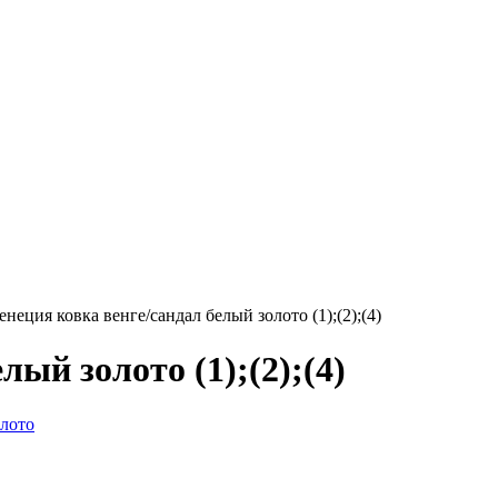
енеция ковка венге/сандал белый золото (1);(2);(4)
лый золото (1);(2);(4)