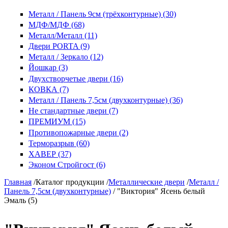
Металл / Панель 9см (трёхконтурные) (30)
МДФ/МДФ (68)
Металл/Металл (11)
Двери PORTA (9)
Металл / Зеркало (12)
Йошкар (3)
Двухстворчетые двери (16)
КОВКА (7)
Металл / Панель 7,5см (двухконтурные) (36)
Не стандартные двери (7)
ПРЕМИУМ (15)
Противопожарные двери (2)
Терморазрыв (60)
ХАВЕР (37)
Эконом Стройгост (6)
Главная
/
Каталог продукции
/
Металлические двери
/
Металл /
Панель 7,5см (двухконтурные)
/
"Виктория" Ясень белый
Эмаль (5)