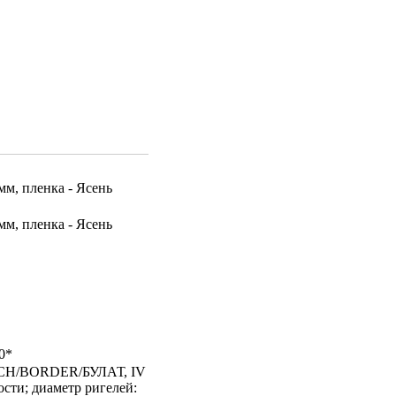
м, пленка - Ясень
м, пленка - Ясень
0*
H/BORDER/БУЛАТ, IV
сти; диаметр ригелей: