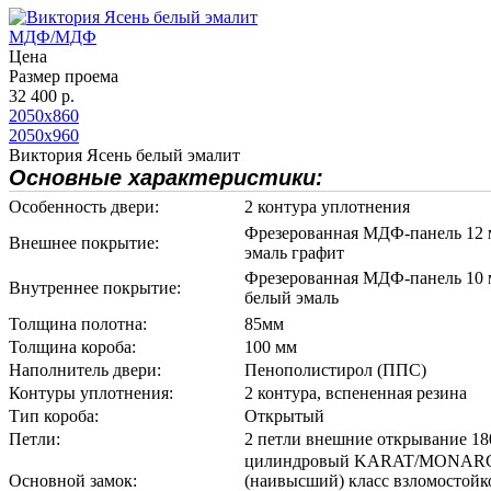
МДФ/МДФ
Цена
Размер проема
32 400 р.
2050х860
2050х960
Виктория Ясень белый эмалит
Основные характеристики:
Особенность двери:
2 контура уплотнения
Фрезерованная МДФ-панель 12 м
Внешнее покрытие:
эмаль графит
Фрезерованная МДФ-панель 10 м
Внутреннее покрытие:
белый эмаль
Толщина полотна:
85мм
Толщина короба:
100 мм
Наполнитель двери:
Пенополистирол (ППС)
Контуры уплотнения:
2 контура, вспененная резина
Тип короба:
Открытый
Петли:
2 петли внешние открывание 18
цилиндровый KARAT/MONARC
Основной замок:
(наивысший) класс взломостойко