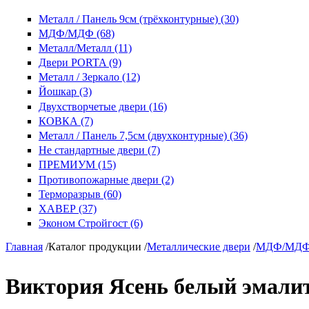
Металл / Панель 9см (трёхконтурные) (30)
МДФ/МДФ (68)
Металл/Металл (11)
Двери PORTA (9)
Металл / Зеркало (12)
Йошкар (3)
Двухстворчетые двери (16)
КОВКА (7)
Металл / Панель 7,5см (двухконтурные) (36)
Не стандартные двери (7)
ПРЕМИУМ (15)
Противопожарные двери (2)
Терморазрыв (60)
ХАВЕР (37)
Эконом Стройгост (6)
Главная
/
Каталог продукции
/
Металлические двери
/
МДФ/МД
Виктория Ясень белый эмалит 