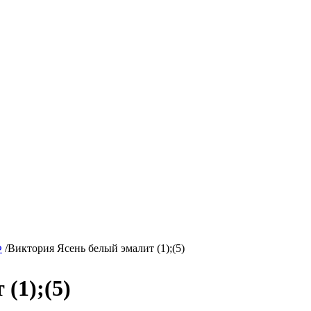
Ф
/
Виктория Ясень белый эмалит (1);(5)
(1);(5)