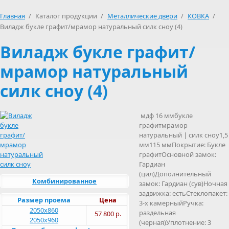
Главная
/
Каталог продукции
/
Металлические двери
/
КОВКА
/
Виладж букле графит/мрамор натуральный силк сноу (4)
Виладж букле графит/
мрамор натуральный
силк сноу (4)
мдф 16 ммбукле
графитмрамор
натуральный | силк сноу1,5
мм115 ммПокрытие: Букле
графитОсновной замок:
Гардиан
(цил)Дополнительный
Комбинированное
замок: Гардиан (сув)Ночная
задвижка: естьСтеклопакет:
Размер проема
Цена
3-х камерныйРучка:
2050х860
раздельная
57 800 р.
2050х960
(черная)Уплотнение: 3