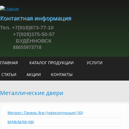
Перейти к основному содержанию
Контактная информация
Тел. +7(918)873-77-10
+7(928)375-50-57
БУДЁННОВСК
88655973718
ГЛАВНАЯ
КАТАЛОГ ПРОДУКЦИИ
УСЛУГИ
СТАТЬИ
АКЦИИ
КОНТАКТЫ
Металлические двери
Металл / Панель 9см (трёхконтурные) (30)
МДФ/МДФ (68)