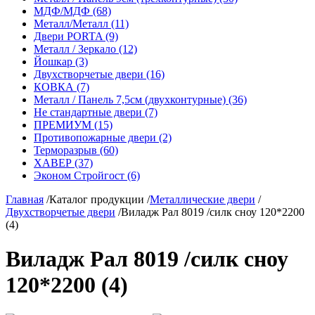
МДФ/МДФ (68)
Металл/Металл (11)
Двери PORTA (9)
Металл / Зеркало (12)
Йошкар (3)
Двухстворчетые двери (16)
КОВКА (7)
Металл / Панель 7,5см (двухконтурные) (36)
Не стандартные двери (7)
ПРЕМИУМ (15)
Противопожарные двери (2)
Терморазрыв (60)
ХАВЕР (37)
Эконом Стройгост (6)
Главная
/
Каталог продукции
/
Металлические двери
/
Двухстворчетые двери
/
Виладж Рал 8019 /силк сноу 120*2200
(4)
Виладж Рал 8019 /силк сноу
120*2200 (4)