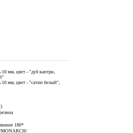
10 мм, цвет - "дуб кантри,
й"
10 мм, цвет - "сатин белый",
)
 резина
ывание 180*
T/MONARCH/