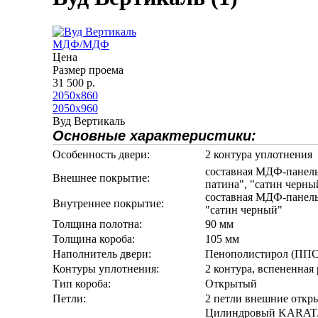
МДФ/МДФ
Цена
Размер проема
31 500 р.
2050х860
2050х960
Вуд Вертикаль
Основные характеристики:
Особенность двери:
2 контура уплотнения
составная МДФ-панель 
Внешнее покрытие:
патина", "сатин черны
составная МДФ-панель 
Внутреннее покрытие:
"сатин черный"
Толщина полотна:
90 мм
Толщина короба:
105 мм
Наполнитель двери:
Пенополистирол (ППС
Контуры уплотнения:
2 контура, вспененная
Тип короба:
Открытый
Петли:
2 петли внешние откр
Цилиндровый KARA