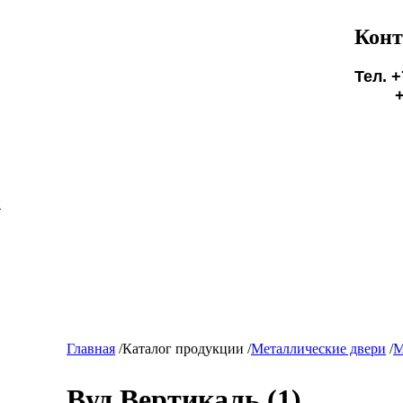
Конт
Тел. +
+7(9
БУД
и
Главная
/
Каталог продукции
/
Металлические двери
/
Вуд Вертикаль (1)