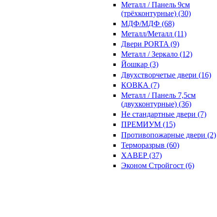
Металл / Панель 9см
(трёхконтурные) (30)
МДФ/МДФ (68)
Металл/Металл (11)
Двери PORTA (9)
Металл / Зеркало (12)
Йошкар (3)
Двухстворчетые двери (16)
КОВКА (7)
Металл / Панель 7,5см
(двухконтурные) (36)
Не стандартные двери (7)
ПРЕМИУМ (15)
Противопожарные двери (2)
Терморазрыв (60)
ХАВЕР (37)
Эконом Стройгост (6)