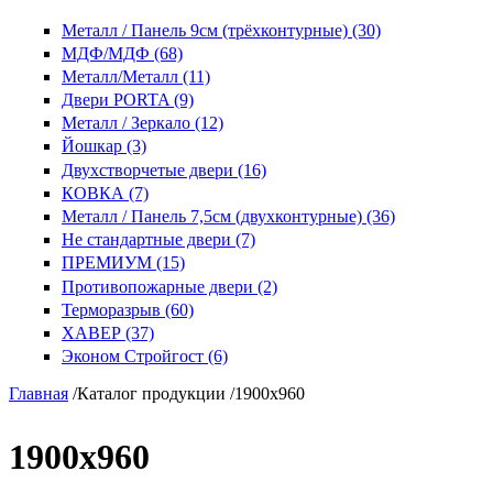
Металл / Панель 9см (трёхконтурные) (30)
МДФ/МДФ (68)
Металл/Металл (11)
Двери PORTA (9)
Металл / Зеркало (12)
Йошкар (3)
Двухстворчетые двери (16)
КОВКА (7)
Металл / Панель 7,5см (двухконтурные) (36)
Не стандартные двери (7)
ПРЕМИУМ (15)
Противопожарные двери (2)
Терморазрыв (60)
ХАВЕР (37)
Эконом Стройгост (6)
Главная
/
Каталог продукции
/
1900x960
1900x960