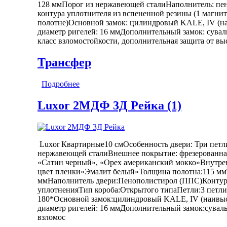
128 ммПорог из нержавеющей сталиНаполнитель: пе
контура уплотнителя из вспененной резины (1 магнит
полотне)Основной замок: цилиндровый KALE, IV (на
диаметр ригелей: 16 ммДополнительный замок: сува
класс взломостойкости, дополнительная защита от в
Трансфер
Подробнее
о Luxor 2МДФ Рейка Зеркало (1)
Luxor 2МДФ 3Д Рейка (1)
Luxor Квартирные10 смОсобенность двери: Три петли,
нержавеющей сталиВнешнее покрытие: фрезерованна
«Сатин черный», «Орех американский мокко»Внутре
цвет пленки«Эмалит белый»Толщина полотна:115 мм
ммНаполнитель двери:Пенополистирол (ППС)Контуры
уплотненияТип короба:Открытого типаПетли:3 петл
180*Основной замок:цилиндровый KALE, IV (наивыс
диаметр ригелей: 16 ммДополнительный замок:сува
взломос