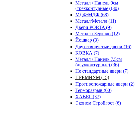
Металл / Панель 9см
(трёхконтурные) (30)
МДФ/МДФ (68)
Металл/Металл (11)
Двери PORTA (9)
Металл / Зеркало (12)
Йошкар (3)
Двухстворчетые двери (16)
КОВКА (7)
Металл / Панель 7,5см
(двухконтурные) (36)
Не стандартные двери (7)
ПРЕМИУМ (15)
Противопожарные двери (2)
Терморазрыв (60)
ХАВЕР (37)
Эконом Стройгост (6)