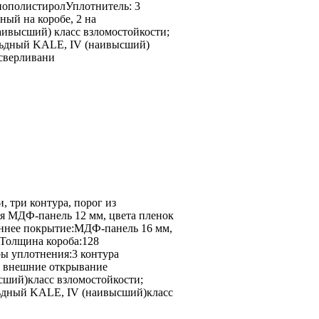
нополистиролУплотнитель: 3
ный на коробе, 2 на
ивысший) класс взломостойкости;
льдный KALE, IV (наивысший)
ысверливани
 три контура, порог из
я МДФ-панель 12 мм, цвета пленок
ннее покрытие:МДФ-панель 16 мм,
Толщина короба:128
 уплотнения:3 контура
и внешние открывание
ший)класс взломостойкости;
льдный KALE, IV (наивысший)класс