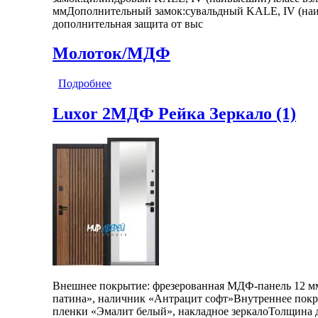
ммДополнительный замок:сувальдный KALE, IV (наи
дополнительная защита от выс
Молоток/МДФ
Подробнее
о Luxor Классика Сатин графит/Эмалит бе
Luxor 2МДФ Рейка Зеркало (1)
Внешнее покрытие: фрезерованная МДФ-панель 12 мм
патина», наличник «Антрацит софт»Внутреннее покр
пленки «Эмалит белый», накладное зеркалоТолщина д