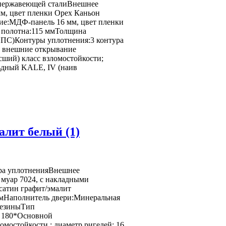
з нержавеющей сталиВнешнее
м, цвет пленки Орех Каньон
тие:МДФ-панель 16 мм, цвет пленки
а полотна:115 ммТолщина
ППС)Контуры уплотнения:3 контура
и внешние открывание
ший) класс взломостойкости;
ьдный KALE, IV (наив
алит белый (1)
ура уплотненияВнешнее
муар 7024, с накладными
сатин графит/эмалит
мНаполнитель двери:Минеральная
резиныТип
е 180*Основной
мостойкости ; диаметр ригелей: 16