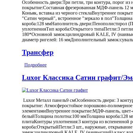
Особенность двери:Три петли, три контура, порог и
покрытие:Составная фрезерованная МДФ-панель 12 м
Коньяк, вставка из черного стеклаВнутреннее покры
"Сатин черный", встроенное "зеркало в пол"Толщин
короба:128 ммНаполнитель двери:Пенополистирол (
уплотненияТип короба:Открытого типаПетли:3 петл
180*Основной замок:цилиндровый KALE, IV (наивыс
диаметр ригелей: 16 ммДополнительный замок:сувал
Трансфер
Подробнее
о Luxor 2МДФ Дуб Диагональ Зеркало (1)
Luxor Классика Сатин графит/Эм
Luxor Металл панель9 смОсобенность двери: 3 конт
покрытие: Атмосферостойкое порошково-полимерное 
элементамиВнутреннее покрытие:МДФ-панель, цвет-
белыйТолщина полотна:100 ммТолщина короба:128 м
плитаКонтуры уплотнения:3 контура из вспененной 
короба:ОткрытыйПетли:3 шт., наружные, открывани
замок:цилиндровый KALE, IV (наивысший) класс взло