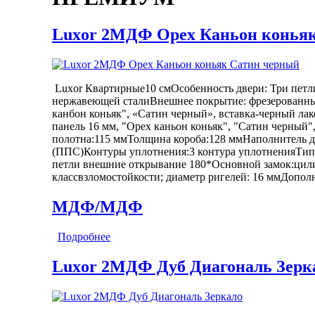
Luxor 2МДФ Орех Каньон коньяк
Luxor Квартирные10 смОсобенность двери: Три петли,
нержавеющей сталиВнешнее покрытие: фрезерованн
канбон коньяк", «Сатин черный», вставка-черный л
панель 16 мм, "Орех каньон коньяк", "Сатин черный
полотна:115 ммТолщина короба:128 ммНаполнитель 
(ППС)Контуры уплотнения:3 контура уплотненияТип
петли внешние открывание 180*Основной замок:ци
классвзломостойкости; диаметр ригелей: 16 ммДопол
МДФ/МДФ
Подробнее
о Luxor 2МДФ Орех Каньон коньяк Сатин
Luxor 2МДФ Дуб Диагональ Зерка