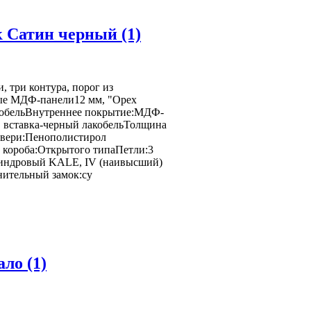
 Сатин черный (1)
 три контура, порог из
ые МДФ-панели12 мм, "Орех
акобельВнутреннее покрытие:МДФ-
", вставка-черный лакобельТолщина
двери:Пенополистирол
 короба:Открытого типаПетли:3
линдровый KALE, IV (наивысший)
нительный замок:су
 черный (1)
ло (1)